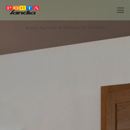
Nuovo Numero di Telefono 06 95218156