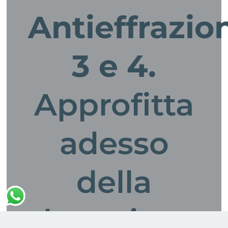
Antieffrazio
3 e 4.
Approfitta
adesso
della
detrazione