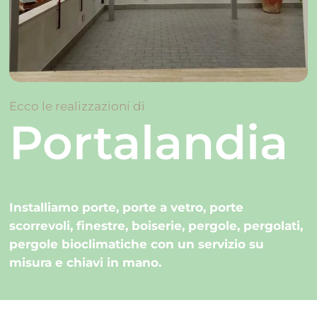
Ecco le realizzazioni di
Portalandia
Installiamo porte, porte a vetro, porte
scorrevoli, finestre, boiserie, pergole, pergolati,
pergole bioclimatiche con un servizio su
misura e chiavi in mano.