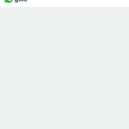
Recensioni
Vieni a
trovarci per
toccare con