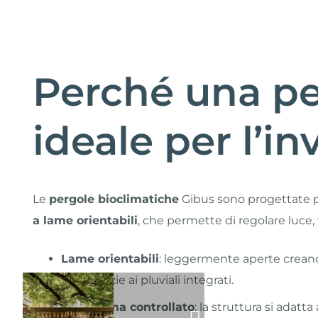
Perché una pe
ideale per l’i
Le
pergole bioclimatiche
Gibus sono progettate pe
a lame orientabili
, che permette di regolare luce,
Lame orientabili
: leggermente aperte crean
neve grazie ai pluviali integrati.
Microclima controllato
: la struttura si adat