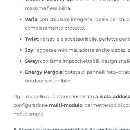
massima flessibilità.
Varia
: con chiusure integrate, ideale per chi
completamente protetto.
Twist
: versatile e accessoriabile, perfetta per 
Joy
: leggera e minimal, adatta anche a spazi 
Sway
: con lame impacchettabili, design snel
Energy Pergola
: dotata di pannelli fotovoltai
outdoor sostenibile.
Ogni modello può essere installato
a isola
,
addoss
configurazione
multi-modulo
, permettendo di cop
molto ampie.
3. Accessori per un comfort totale anche in inv