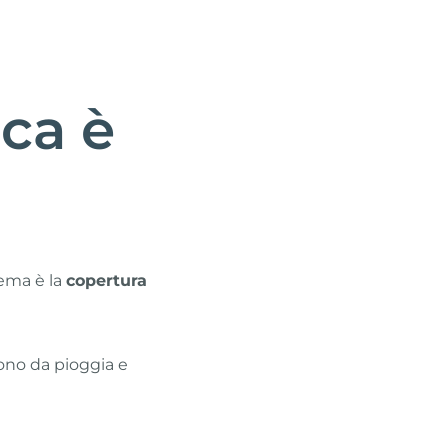
ca è
tema è la
copertura
ono da pioggia e