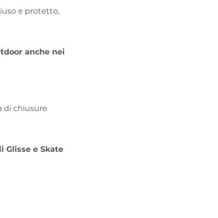
iuso e protetto,
outdoor anche nei
a di chiusure
i Glisse e Skate