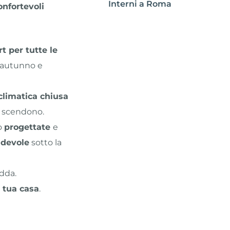
Interni a Roma
onfortevoli
t per tutte le
l’autunno e
climatica chiusa
e scendono.
no
progettate
e
adevole
sotto la
edda.
a tua casa
.