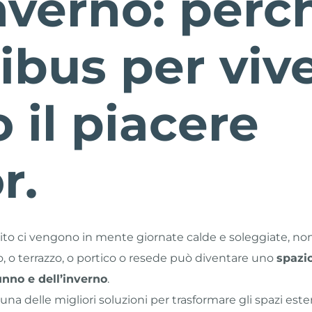
inverno: perc
ibus per viv
o il piacere
r.
olito ci vengono in mente giornate calde e soleggiate, no
ino, o terrazzo, o portico o resede può diventare uno
spazi
unno e dell’inverno
.
una delle migliori soluzioni per trasformare gli spazi este