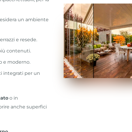
 desidera un ambiente
terrazzi e resede.
più contenuti.
lo e moderno.
ci integrati per un
ato
o in
rire anche superfici
erno