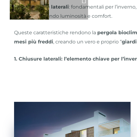
Chiusure laterali
: fondamentali per l’inverno
mantenendo luminosità e comfort.
Queste caratteristiche rendono la
pergola bioclim
mesi più freddi
, creando un vero e proprio “
giard
1. Chiusure laterali: l’elemento chiave per l’inve